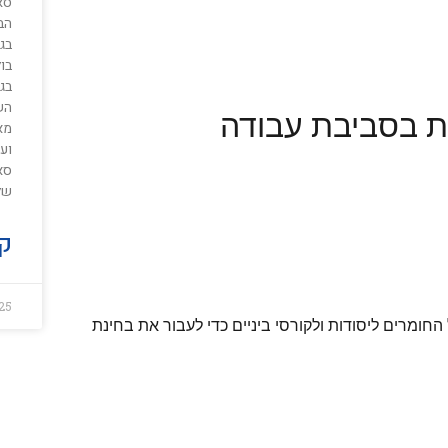
סא
הבו
בג
בול
בגי
הש
 בסביבת עבודה
מא
וע
סא
של
קר
25
חומרים ליסודות ולקורסי ביניים כדי לעבור את בחינת