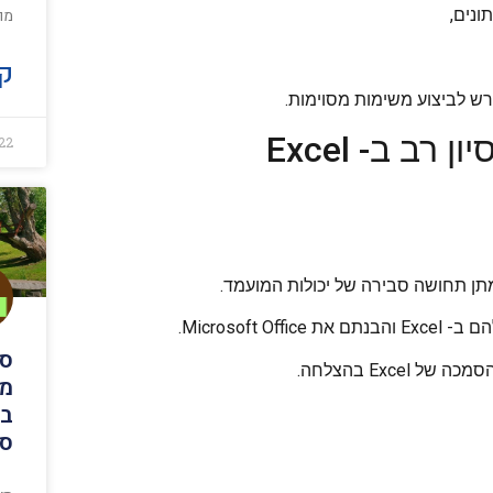
מוש
קר
ב ב- Excel
22
Microsof.
סא
מה
בי
סא