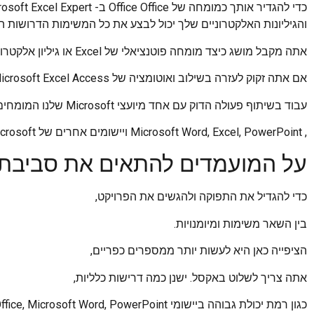
והגיליונות האלקטרוניים שלך יכול לבצע את כל המשימות הדרושות הק
אתה מקבל מושג כיצד מומחה פוטנציאלי של Excel או גיליון אלקטרוני יטפל בבעיות אמיתיות בחברה שלך.
אם אתה זקוק לעזרה בשילוב ואוטומציה של Microsoft Excel Access ו- SQL Server,
עבוד בשיתוף פעולה הדוק עם אחד מיועצי Microsoft שלנו המומחים ביישומי Microsoft Office
, Microsoft Word, Excel, PowerPoint ויישומים אחרים של Microsoft.
על המועמדים להתאים את סביבת ה- el
כדי להגדיל את התפוקה ולהגשים את הפרויקט,
בין השאר משימות ומיומנויות.
הציפייה כאן היא לעשות יותר ממספרים כפריים,
אתה צריך לשלוט באקסל. ישנן כמה דרישות כלליות,
כגון רמת יכולת גבוהה ביישומי Microsoft Office, Microsoft Word, PowerPoint ויישומים אחרים של Microsoft.