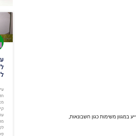
עי
למ
לע
עיצ
חד
מצ
קיי
עוב
מו
לפע
פש