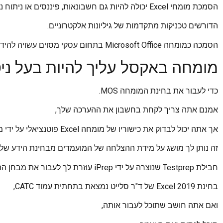
הסמכת מומחי Excel יכולה להיות גם חשבונאות, פיננסים או ניתוח נתונים,
הדורשים טכניקות מתקדמות של גיליונות אלקטרוניים.
הסמכה כמומחה Microsoft Office בתחום עסקי מסוים עשויה להידרש לביצוע משימות מסוימות.
מומחה באקסל עליך להיות בעל ניסיון ר
כדי לעבור את בחינת המומחה MOS.
אמנם אתה צריך לקחת בחשבון את ההערכה שלך,
אך אתה יכול לבדוק את כישוריו של מומחה Excel פוטנציאלי על ידי מתן תחושה סבירה של יכולות המועמד.
זה נותן לך מושג על מידת ההצלחה של המועמדים מבחינת הידע שלהם ב- Excel והבנתם את t Office
חבילת Testprep שנוצרה על ידי iPrep עוזרת לך לעבור את מבחן ההסמכה של Excel בהצלחה.
בחינת Excel 2019 של ד"ר סלייט נמצאת בתחתית עמוד CATC,
ואם אתה חושב שתוכל לעבור אותה,