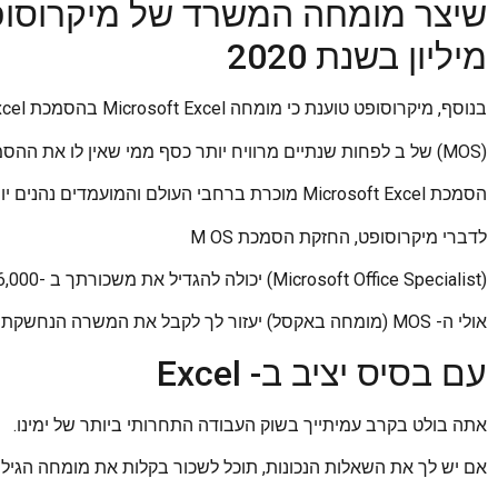
מיליון בשנת 2020
בנוסף, מיקרוסופט טוענת כי מומחה Microsoft Excel בהסמכת Excel
(MOS) של ב לפחות שנתיים מרוויח יותר כסף ממי שאין לו את ההסמכה.
הסמכת Microsoft Excel מוכרת ברחבי העולם והמועמדים נהנים יותר מאנשי מקצוע שאינם מוסמכים.
לדברי מיקרוסופט, החזקת הסמכת M OS
(Microsoft Office Specialist) יכולה להגדיל את משכורתך ב -16,000 $ ומעלה בהשוואה לעמיתים שאינם מוסמכים.
אולי ה- MOS (מומחה באקסל) יעזור לך לקבל את המשרה הנחשקת כמומחה במשרד Microsoft במומחה באקסל.
עם בסיס יציב ב- Excel
אתה בולט בקרב עמיתייך בשוק העבודה התחרותי ביותר של ימינו.
אם יש לך את השאלות הנכונות, תוכל לשכור בקלות את מומחה הגיליו