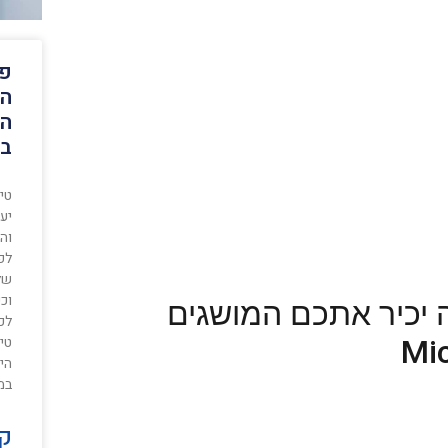
פנ
המ
הי
בע
טי
יע
וה
לפנ
של
וכ
 יכיר אתכם המושגים
לכל
טי
הי
במ
קר