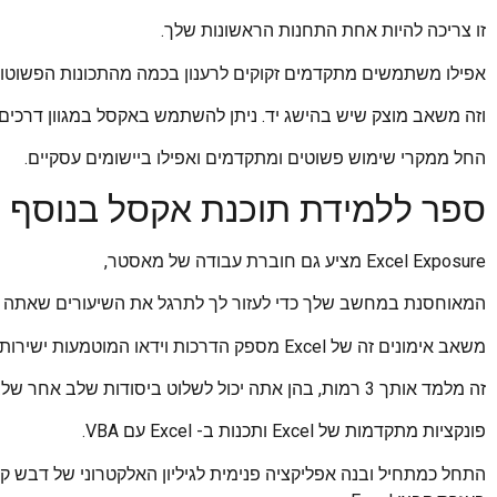
זו צריכה להיות אחת התחנות הראשונות שלך.
אפילו משתמשים מתקדמים זקוקים לרענון בכמה מהתכונות הפשוטות יותר
וזה משאב מוצק שיש בהישג יד. ניתן להשתמש באקסל במגוון דרכים 
החל ממקרי שימוש פשוטים ומתקדמים ואפילו ביישומים עסקיים.
ספר ללמידת תוכנת אקסל בנוסף ל
Excel Exposure מציע גם חוברת עבודה של מאסטר,
המאוחסנת במחשב שלך כדי לעזור לך לתרגל את השיעורים שאתה ל
משאב אימונים זה של Excel מספק הדרכות וידאו המוטמעות ישירות בחישובי דוגמאות של Excel.
זה מלמד אותך 3 רמות, בהן אתה יכול לשלוט ביסודות שלב אחר שלב,
פונקציות מתקדמות של Excel ותכנות ב- Excel עם VBA.
התחל כמתחיל ובנה אפליקציה פנימית לגיליון האלקטרוני של דבש קו