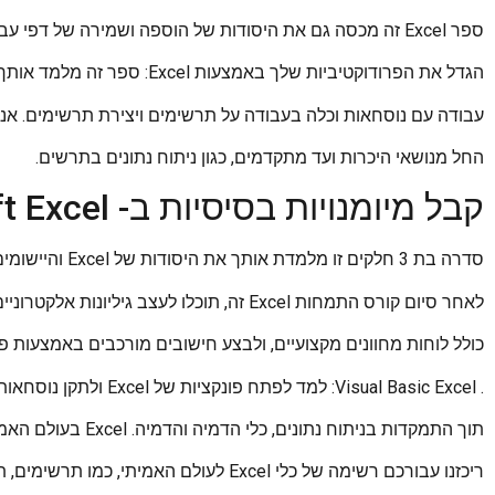
ספר Excel זה מכסה גם את היסודות של הוספה ושמירה של דפי עבודה ונתונים לדף אינטרנט.
הגדל את הפרודוקטיביות שלך באמצעות Excel: ספר זה מלמד אותך את יסודות Excel, החל מנווט בגיליון אלקטרוני,
עבודה עם נוסחאות וכלה בעבודה על תרשימים ויצירת תרשימים. אנו
החל מנושאי היכרות ועד מתקדמים, כגון ניתוח נתונים בתרשים.
קבל מיומנויות בסיסיות ב- Microsoft Excel מ- Skillshare
סדרה בת 3 חלקים זו מלמדת אותך את היסודות של Excel והיישומים המעשיים שלה.
לאחר סיום קורס התמחות Excel זה, תוכלו לעצב גיליונות אלקטרוניים מתוחכמים,
כולל לוחות מחוונים מקצועיים, ולבצע חישובים מורכבים באמצעות פונקצ
. Visual Basic Excel: למד לפתח פונקציות של Excel ולתקן נוסחאות חזותית,
תוך התמקדות בניתוח נתונים, כלי הדמיה והדמיה. Excel בעולם האמיתי:
ריכזנו עבורכם רשימה של כלי Excel לעולם האמיתי, כמו תרשימים, תרשימים ותרשימים שנוכל ללמוד.