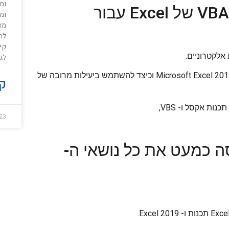
ומס
ספר ללמידת תוכנת אקסל תכנות VBA של Excel עבור
ומ
מא
למ
קי
אלקטרוניים.
לגו
קורס זה ילמד אותך כיצד לעבוד עם גיליונות אלקטרוניים גדולים ב- Microsoft Excel 2019 וכיצד להשתמש ביעילות מרובה של
קר
23
 כמעט את כל נושאי ה-