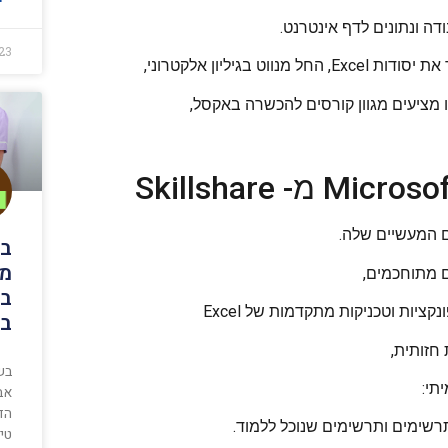
23
 מציעים מגוון קורסים להכשרה באקסל,
בי
מג
בת
יות וטכניקות מתקדמות של Excel
בא
בש
אב
הד
טי