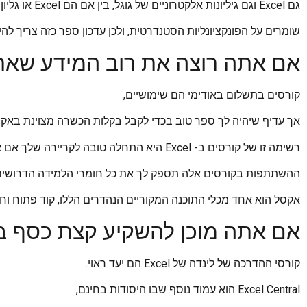
גם Excel וגם גיליונות אלקטרוניים של גוגל, בין אם הם Excel או גליון העבודה של Google,
שומרים על הפונקציונליות הסטנדרטית, ולכן עדכון ספר כזה צריך להי
אם אתה רוצה את רוב המידע שאת
קורסים בתשלום באודימי הם שימושיים,
אך עדיף שיהיה לך ספר טוב בכדי לקבל בקלות הכשרה מצוינת באקס
רשימה זו של קורסים ב- Excel היא התחלה טובה לקריירה שלך אם אתה מוכן ללמוד מצוינות מההתחלה.
ההשתתפות בקורסים אלה תספק לך את כל חומרי הלמידה הדרושים כדי להי
אקסל הוא אחד מכלי התוכנה המקוריים הנהדרים הללו, קוד פתוח וחי
אם אתה מוכן להשקיע קצת כסף 
קורסי ההדרכה של לינדה של Excel הם יעד ראוי.
Excel Central הוא עמוד נוסף שבו היסודות בחינם,