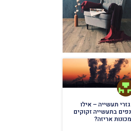
זרי תעשייה – אילו
פים בתעשייה זקוקים
כונות אריזה?