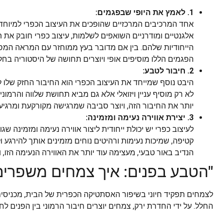
1. לאמץ את היופי שבפגמים:
אחד המרכיבים המרכזיים שהופכים את העיצוב הכפרי למיוחד כל
אלגנטיים ומודרניים השואפים לשלמות, עיצוב כפרי חובק את 
הייחודיות שלהם. בין אם מדובר בעץ ממוחזר עם המראה המסול
הפגמים הללו מוסיפים אופי ויוצרים תחושה של היסטוריה בחל
2. חיבור לטבע:
היבט נוסף שמייחד את העיצוב הכפרי הוא החיבור החזק שלו לט
לא רק מוסיף עניין ויזואלי אלא גם מביא תחושת שלווה והרמו
יותר את החיבור הזה, ויוצר סביבה שמרגישה מקורקעת ומרגיע
3. יצירת אווירה נעימה ומזמינה:
לעיצוב כפרי יש יכולת ייחודית ליצור אווירה נעימה ומזמינה ש
קטיפה, שמיכות נעימות ורהיטים נוחים מזמינים אותך להירגע
הנדיב באור טבעי, מעצימה עוד יותר את האווירה הנעימה הזו,
"הטבע בפנים: איך צמחים משפרי
לצמחים תפקיד חיוני בשיפור האסתטיקה הכפרית של הבית, מכניסים
החלל. על ידי החדרת ירק, צמחים יוצרים חיבור הרמוני בין הפנים לח