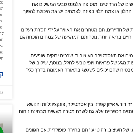
מא
קשים של הרהיטים ומוסיפה אלמנט טבעי המשלים את
הש
החלון או צמח תלוי בפינה, לצמחים יש את היכולת להפוך
מכ
מא
ומ
של הדיירים. הם מטהרים את האוויר על ידי הסרת רעלים
לתע
 חיים בריאה יותר. נוכחותם המרגיעה של צמחים הוכחה גם
תר
אלק
מים את האסתטיקה העיצובית. שרכים ירוקים שופעים,
תע
ת מגע של פראיות ויופי טבעי לחלל. בנוסף, שילוב של
 מבטיח שהם יכולים לשגשג בתאורה העמומה בדרך כלל
קר
23
 דורש איזון קפדני בין אסתטיקה, פונקציונליות והנושא
מנטים הכפריים אלא גם לשרת מטרה מעשית מבחינת נוחות
ל העיצוב. רהיטי עץ הם בחירה פופולרית, עם הגוונים