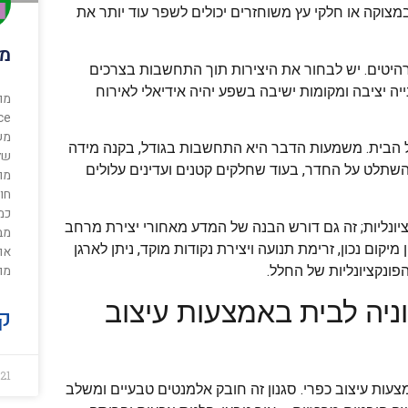
צוקה או חלקי עץ משוחזרים יכולים לשפר עוד יותר את
מו
רהיטים. יש לבחור את היצירות תוך התחשבות בצרכים
ייה יציבה ומקומות ישיבה בשפע יהיה אידיאלי לאירוח
מש
 הבית. משמעות הדבר היא התחשבות בגודל, בקנה מידה
שלנ
להשתלט על החדר, בעוד שחלקים קטנים ועדינים עלולים
חו
כמ
ונליות; זה גם דורש הבנה של המדע מאחורי יצירת מרחב
מב
 מיקום נכון, זרימת תנועה ויצירת נקודות מוקד, ניתן לארגן
או
מו
ונקציונליות של החלל.
ניה לבית באמצעות עיצוב
קר
021
צעות עיצוב כפרי. סגנון זה חובק אלמנטים טבעיים ומשלב