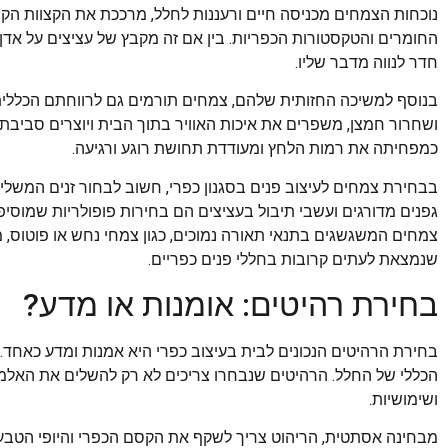
נוכחות הצמחים מכניסה חיים ורעננות לחלל, מרככת את הקצוות ה
החומרים והטקסטורות הכפריות. בין אם זה מקבץ של עציצים על אדן 
חדר לנווה מדבר שליו.
בנוסף למשיכה החזותית שלהם, צמחים תורמים גם לרווחתם הכללית 
ושחרור חמצן, משפרים את איכות האוויר בתוך הבית ויוצרים סביבת
כמפחיתה את רמות הלחץ ומעודדת תחושת רוגע ורגיעה.
בבחירת צמחים לעיצוב פנים בסגנון כפרי, חשוב לבחור זנים המשלי
גפנים מדורגים ועשבי תיבול בעציצים הם בחירות פופולריות שמוסיפו
צמחים המשגשגים בתנאי תאורה נמוכים, כגון צמחי נחש או פוטוס,
שנמצאת לעתים קרובות בחללי פנים כפריים.
בחירת רהיטים: אומנות או מדע?
בחירת הרהיטים הנכונים לבית בעיצוב כפרי היא אמנות ומדע כאחד. זה
הכללי של החלל. הרהיטים שנבחרו צריכים לא רק להשלים את האל
ושימושיות.
מבחינה אסתטית, הריהוט צריך לשקף את הקסם הכפרי והיופי הטבעי ש