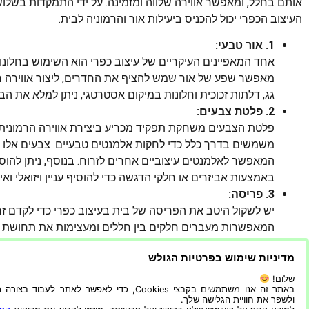
אותם בחלל, ומאפשר אווירה שלווה ומזמינה. על ידי התמקדות בשלו
העיצוב הכפרי יכול להכניס ביעילות אור והרמוניה לבית.
1. אור טבעי:
אחד המאפיינים העיקריים של עיצוב כפרי הוא השימוש בחלונו
מאפשר שפע של אור שמש להציף את החדרים, ליצור אווירה חמ
גג, דלתות זכוכית וחלונות במיקום אסטרטגי, ניתן למלא את הבי
2. פלטת צבעים:
פלטת הצבעים משחקת תפקיד מכריע ביצירת אווירה הרמונית בעי
משמשים בדרך כלל כדי לחקות אלמנטים טבעיים. צבעים אלו
המאפשר לאלמנטים עיצוביים אחרים לזרוח. בנוסף, ניתן להוסיף
באמצעות אביזרים או חלקי הדגשה כדי להוסיף עניין ויזואלי ואיזו
3. פריסה:
יש לשקול היטב את הפריסה של בית בעיצוב כפרי כדי לקדם זרי
המאפשרות מעברים חלקים בין חללים ומעצימות את תחושת הפ
ליצור אזורים נפרדים תוך שמירה על עיצוב מגובש. פריסה מ
מדיניות שימוש בפרטיות הגולש
סביבת מגורים הרמונית ונוחה.
שלום!
לעיצוב כפרי, עם דגש על חומרים גולמיים, טבעיים וצבעי אדמה, 
באתר זה אנו משתמשים בקבצי Cookies, כדי לאפשר לאתר לעבוד בצ
ולשפר את חוויית הגלישה שלך.
הריהוט והצמחים הנכונים, זה יכול להפוך בית לבית, מלא באור