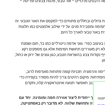
שה היבטים מרכזיים – אור טבעי, פלטת צבעים ופריסה –
ת גדולים ובחללים פתוחים כדי למקסם את האור הטבעי. זה
ימה ומסבירת פנים. על ידי שילוב אלמנטים כמו חלונות
ת באור טבעי לאורך כל היום.
צוב כפרי. גווני אדמה נייטרליים כמו בז', חום ושמנת
 לא רק מעוררים תחושת חמימות אלא גם מספקים רקע
 נקודות צבע בהשראת הטבע, כגון גוונים של ירוק או כחול,
ן.
מה והרמוניה. תכניות קומה פתוחות מועדפות לרוב,
תיחות. מיקום רהיטים צריך להיות מסודר בקפידה כדי
עוצבת היטב תאפשר תנועה ואינטראקציה קלה, ותקדם
יש דרך ייחודית ליצור אווירה חמה ומזמינה. יחד עם
ורה תקינה
, הרמוניה ותחושת שלווה. לא מדובר רק באסתטיקה;