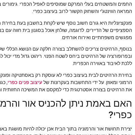
החמים והמשטחים בעלי המרקם שמוסיפים לאפיל הכפרי. גימורים במ
המראה הווינטג'י והשחוק הקשור לרוב בעיצוב כפרי.
פונקציונליות היא גורם חשוב נוסף שיש לקחת בחשבון בעת בחירת 
הספציפיים של הדיירים. לדוגמה, שולחן אוכל בסגנון בית חווה עם בנ
מפגשים משפחתיים ואירוח אורחים.
בנוסף, הרהיטים צריכים להשתלב בצורה חלקה עם הנושא הכללי של
ובפרופורציה של הרהיטים ביחס לשטח הפנוי. ריהוט גדול מדי יכול 
ללכת לאיבוד באווירה הכפרית.
בחירת הרהיטים לבית בעיצוב כפרי לא עוסקת רק באסתטיקה ופונקצי
הרמוני ומאוזן. על ידי התחשבות בעקרונות של
עיצוב פנים כפרי
,
כגון
את הרהיטים בצורה אסטרטגית כדי למקסם את המשיכה החזותית והפ
האם באמת ניתן להכניס אור והרמו
כפרי?
יצירת תחושת אור והרמוניה בתוך הבית אכן יכולה להיות מושגת באמ