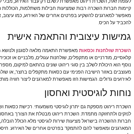
לעומת זאת, השכרת ריהוט מאפשרת לשלם רק עבור האירוע, מבלי להת
קיימות חברות השכרה רבות שמציעות חבילות משתלמות, הכוללות ה
מאפשר למארגנים להשקיע בפרטים אחרים של האירוע, כמו עיצוב, אוכ
להכביד על הכיס.
גמישות עיצובית והתאמה אישית
השכרת שולחנות וכסאות
מאפשרת התאמה מלאה לסגנון ולנושא האי
קלאסיים, מודרניים או מתקפלים; שולחנות עגולים, מלבניים או זכוכי
נוסף הוא היכולת לשלב בין סוגי ריהוט שונים בהתאם למיקום, מספר
מעוצבים באזור הישיבה הפנימי עם כסאות מתקפלים בחצר, או שולחנו
לאירועים גדולים. הגמישות הזו מאפשרת למארגנים ליצור חוויה מו
נוחות לוגיסטית ואחסון
השכרת ריהוט מספקת גם יתרון לוגיסטי משמעותי. רכישת כסאות ושו
לנזקים ולתחזוקה מתמדת. השכרת ריהוט מבטלת את הצורך באחסון, שכ
חברות ההשכרה בישראל מציעות שירות לוגיסטי מלא הכולל הובלה, 
המארגנים ומאפשר להם להתמקד בפרטים אחרים של האירוע. חיסכון