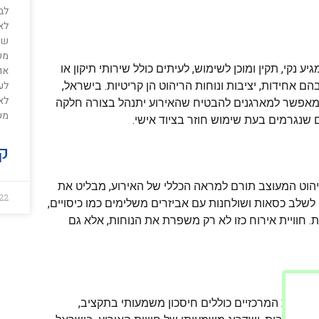
לבנ
לאו
שנ
מש
נקי, תקין ומוכן לשימוש, לעיתים כולל שירותי תיקון או
או 
לע
אחידות, יציבות ונוחות הריהוט הן קריטיות. בישראל,
לאר
מאפשר למארגנים להבטיח שהאירוע יתנהל בצורה חלקה
מש
ים שנגרמים בעת שימוש חוזר בציוד אישי.
קר
הוט המעוצב תורם למראה הכללי של האירוע, מבליט את
22
ן לשלב כסאות ושולחנות עם אביזרים משלימים כמו כיסויים,
דת. חוויית אירוח כזו לא רק משפרת את הנוחות, אלא גם
תרונות המרכזיים כוללים חיסכון משמעותי בתקציב,