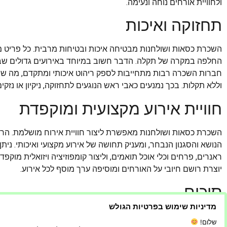
ולחוויית אורחים נוחה ונעימה.
תחזוקה ואיכות
השכרת כסאות ושולחנות מבטיחה איכות ובטיחות מרבית. כל פריט מגיע 
החלפה במקרה של תקלה. הדבר חשוב במיוחד באירועים גדולים שבהם 
חברות השכרה רבות מתחייבות לספק ריהוט איכותי ומתקדם, מה ש
וללא תקלות. בכך נמנעים כאבי ראש הנוגעים לתחזוקה, ניקיון או נזק
חוויית אירוע מקצועית ומוקפדת
השכרת כסאות ושולחנות מאפשרת ליצור חוויית אירוח מושלמת. הרי
הנושא והסגנון הנבחר, ומעניק תחושה של אירוע מקצועי ואיכותי. נית
ראנרים, פרחים וכלי אוכל תואמים, וליצור קומפוזיציה ויזואלית מוקפ
יוצרת רושם חיובי על האורחים ומוסיפה ערך מוסף לכל אירוע.
סיכום
מדיניות שימוש בפרטיות הגולש
השכרת כסאות ושולחנות היא הבחירה החכמה לכל סוגי האירועים. הי
שלום!