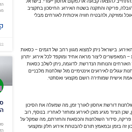
חייב להוצאה קבועה או למקום אחסון ייעודי. בישראל
הפ
ובלה, פריקה והתקנה בשטח האירוע. החיסכון בתקציב
מת
ל ומוזיקה, ולהבטיח חוויה איכותית לאורחים מבלי
קר
22
רוע. בישראל ניתן למצוא מגוון רחב של דגמים – כסאות
ת – המאפשרים ליצור מראה אחיד ומוקפד לכל אירוע. יתרון
 האורחים והנוחות הנדרשת. לדוגמה, ניתן לשלב כסאות
ת עגולים לאירועים אינטימיים מול שולחנות מלבניים
תאמת אישית שמותירה רושם מקצועי ואסתטי.
סו
לחנות דורשת אחסון לאורך זמן, מה שמעלה את הסיכון
הק
ן הציוד מגיע מוכן לאירוע ומוחזר לאחריו. בנוסף, רוב
פריקה, סידור השולחנות והכסאות והחזרתם, מה שמקל על
סו
 זה בזמן ובמאמץ תורם להבטחת אירוע חלק ומקצועי
הל