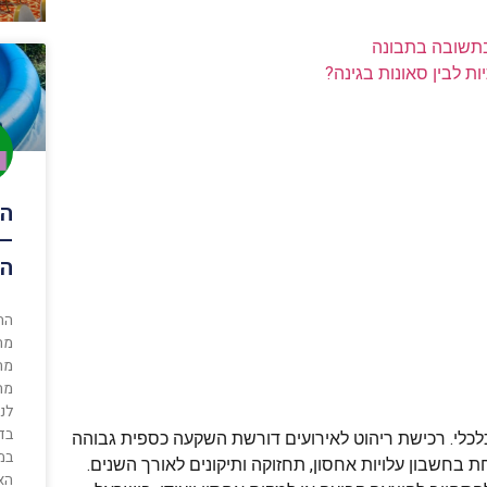
בתשובה בתבונה
ת לבין סאונות בגינה?
הת
– 
הכ
הת
מת
מת
לנ
בדר
לכלי. רכישת ריהוט לאירועים דורשת השקעה כספית גבוהה
במ
 בחשבון עלויות אחסון, תחזוקה ותיקונים לאורך השנים.
האו