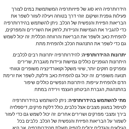
הידרותרפיה היא סוג של פיזיותרפיה המשתמשת במים לצורך
פעילות גופנית ושיקום. זוהי דרך בטוחה ויעילה לעזור לשפר את
הבריאות הפיזית והנפשית של הכלב. ניתן להשתמש בהידרותרפיה
כדי להגביר את הגמישות והניידות, לחזק את השרירים והמפרקים,
להפחית כאב ולשפר את הבריאות והרווחה הכללית. זה יכול לשמש
גם כדי לשפר את התנהגות הכלב ולהפחית מתח.
יתרונות ההידרותרפיה:
להידרותרפיה יתרונות רבים לכלבים.
היתרונות הגופניים כוללים גמישות וניידות מוגברת, שרירים
ומפרקים חזקים יותר, שיווי משקל וקואורדינציה משופרים וטווחי
תנועה משופרים. זה יכול גם להפחית כאב ודלקת, לשפר את זרימת
הדם ולהפחית עייפות. היתרונות הנפשיים כוללים שיפור
בהתנהגות, הגברת הביטחון העצמי וירידה במתח.
מתי להשתמש בהידרותרפיה:
ניתן להשתמש בהידרותרפיה
לטיפול במגוון מצבים אצל כלבים, כולל דלקת פרקים, דיספלזיה
בירך ומצבי מפרקים ושרירים אחרים. זה יכול לשמש גם כדי לעזור
לשמור על הבריאות הפיזית והנפשית של הכלב. כלבים בכל
הגילאים והגדלים יכולים להפיק תועלת מהידרותרפיה, אך היא